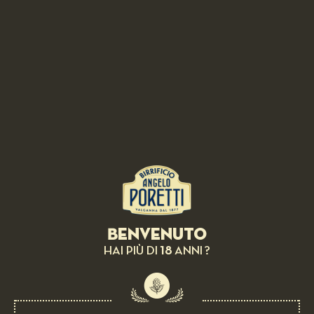
RICETTE CORRELATE
Benvenuto
BIRRA IN ABBINAMENTO:
18
HAI PIÙ DI
ANNI ?
Albicoque
FACILE
20 MIN