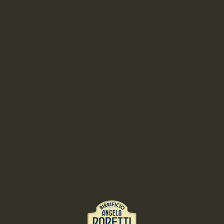
Latte di mandorle
Cuocere le mandorle nel latte per circa 40 minuti, quindi frullare il tutto
con un frullatore ad immersione e continuare poi la cottura per altri 40
minuti, dopo di che filtrare il composto e, se occorre, ridurre la salsa che
ne deriva sino a renderla di consistenza cremosa, regolarne la sapiditÃ e
aggiungere pepe.
Presentazione:
Spennellare il fondo del piatto tracciando una striscia di Aceto Balsamico
Tradizionale di Modena che lo attraversi longitudinalmente, collocarvi al
centro le cipolle fondenti, depositarvi sopra un trancio di luccio perca,
irrorare il tutto con il latte di mandorle e guarnire con foglie di melissa.
RICETTE CORRELATE