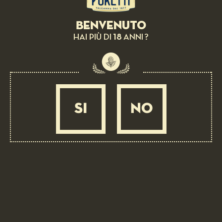
Benvenuto
18
HAI PIÙ DI
ANNI ?
SI
NO
BIRRA IN ABBINAMENTO: 4 LUPPOLI L’ORIGINALE CON 4°
LUPPOLO COLTIVATO IN ITALIA
Pizza col doppio impasto
MEDIA
20 MIN