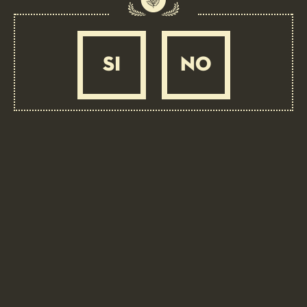
Risotto alla barbabietola rossa con fonduta di
macagn
MEDIA
40 MIN
SI
NO
BIRRA IN ABBINAMENTO: