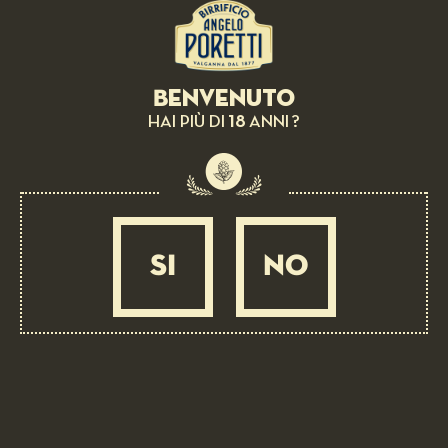
FACILE
2 ORE
Benvenuto
18
HAI PIÙ DI
ANNI ?
SI
NO
BIRRA COME INGREDIENTE:
Insalata di riso e zenzero
MEDIA
1 ORA