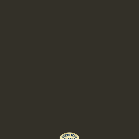
RELATED RECIPES
BEER PAIRING:
Trout of Rieti with leeks fondue