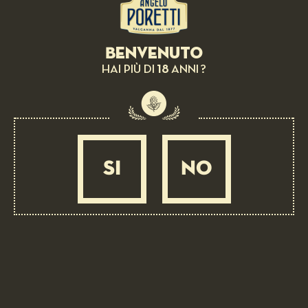
MEDIUM
25 MIN
Benvenuto
18
HAI PIÙ DI
ANNI ?
SI
NO
BEER PAIRING:
Red pepper ravioli with cold bagna cauda
MEDIUM
1 ORA