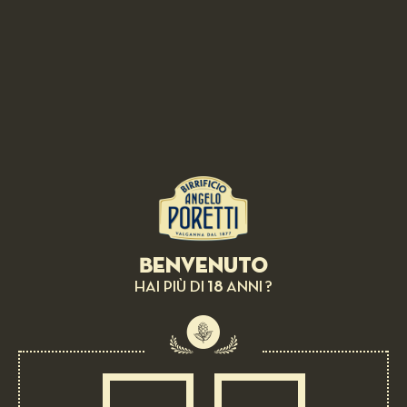
Benvenuto
18
HAI PIÙ DI
ANNI ?
BEER PAIRING:
Ravioli with potatoes, provolone cream, clams
and tomato
DIFFICULT
90 MIN