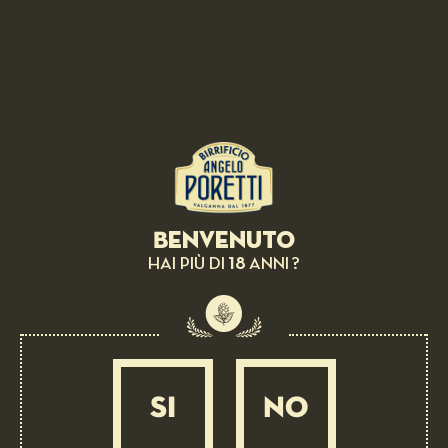
Benvenuto
BEER PAIRING: 3 LUPPOLI
18
HAI PIÙ DI
ANNI ?
Milk, egg and seeds
EASY
15 MIN
SI
NO