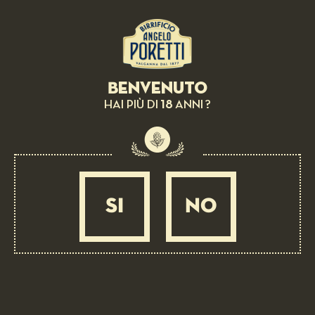
Beans puree, pearl barley, 4 Luppoli Premium
Lager and coffee
MEDIUM
45 MIN
Benvenuto
18
HAI PIÙ DI
ANNI ?
SI
NO
BEER PAIRING: 4 LUPPOLI L’ORIGINALE CON 4° LUPPOLO
COLTIVATO IN ITALIA