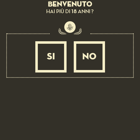
Benvenuto
18
HAI PIÙ DI
ANNI ?
LA GIUSTA TEMPERATURA DI
SI
NO
UNA BIRRA
EAST KENT GOLDING