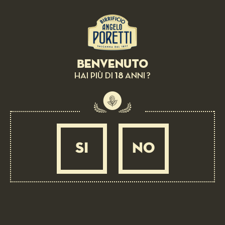
INTERATTIVI AD ESSO ASSOCIATI.
DOVETE ATTENERVI ALLO SPIRITO E ALLA LETTERA
DELLE SEGUENTI NORME. LE NORME SONO VALIDE PER
OGNI SINGOLA PARTE DI QUALSIASI CONTRIBUTO,
NONCHÉ AL CONTRIBUTO NELLA SUA INTEREZZA, E
VANNO AD AGGIUNGERSI A TUTTI I TERMINI O
REQUISITI PREVISTI AL MOMENTO DELLA
Benvenuto
PRESENTAZIONE DEI CONTRIBUTI.
18
HAI PIÙ DI
ANNI ?
I CONTRIBUTI DEVONO:
ESSERE ACCURATI (QUANDO ESPONGONO DEI FATTI)
ESSERE SINCERI (QUANDO ESPONGONO DELLE
OPINIONI).
RISPETTARE LA LEGGE VIGENTE IN ITALIA E IN
QUALSIASI PAESE DA CUI VENGONO PUBBLICATI.
SI
NO
I CONTRIBUTI NON DEVONO:
CONTENERE MATERIALE DIFFAMATORIO NEI
CONFRONTI DI QUALSIASI PERSONA.
CONTENERE MATERIALE OSCENO, OFFENSIVO,
ODIOSO O ISTIGATORIO.
PROMUOVERE MATERIALE SESSUALMENTE ESPLICITO.
PROMUOVERE LA VIOLENZA.